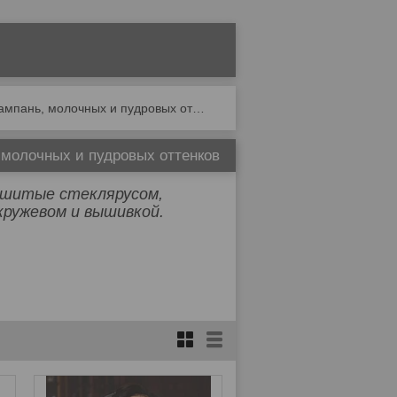
Фата свадебная . в наличии белые, айвори, шампань, молочных и пудровых оттенков
 молочных и пудровых оттенков
сшитые стеклярусом,
кружевом и вышивкой.