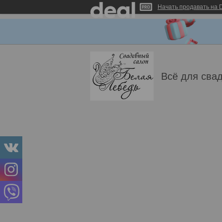
Начать продавать на D
Всё для свад