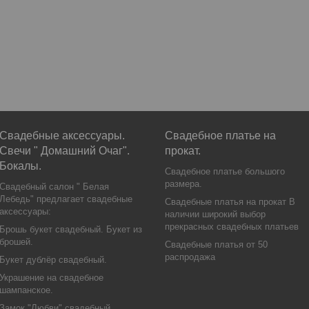
Свадебные аксессуары.
Свадебное платье на
Свечи " Домашний Очаг".
прокат.
Бокалы.
Свадебное платье большого
размера.
Свадебный салон " Белая
Лебедь" предлагает свадебные
Свадебные платья на прокат В
аксессуары:
наличии широкий выбор
прекрасных свадебных платьев
Брошь букет свадебный. Букет из
брошей.
Свадебные платья от 50
распродажа
Букет дублёр свадебный.
Украшение на свадебное
шампанское.
Замок "Любви" свадебный.