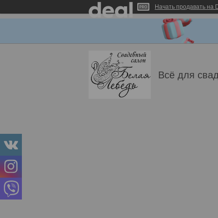
Начать продавать на D
Всё для свад