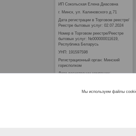
ИП Сокольская Елена Диасовна
г. Минск, ул. Калиновского д.71
Дата регистрации в Торговом реестре/
Реестре бытовых услуг: 02.07.2024
Номер в Торговом реестре/Реестре
бытовых услуг: №000000011619,
Республика Беларусь
УНП: 191597598
Регистрационный орган: Минский
горисполком
Дата регистрации компании:
09.02.2012
Ссылка на свидетельство/лицензию
Мы используем файлы cookie
Местонахождение книги замечаний и
предложений: Зелёный Луг ул.
Калиновского 71
Режим работы:
День
Время работы
Понедельник
Выходной
Вторник
10:00-18:00