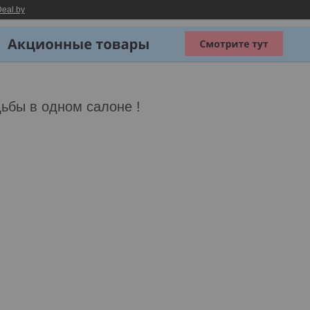
eal.by
ьбы в одном салоне !