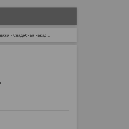
одажа
Свадебная накидка №68. продажа
.