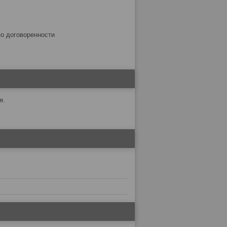
по договоренности
я.