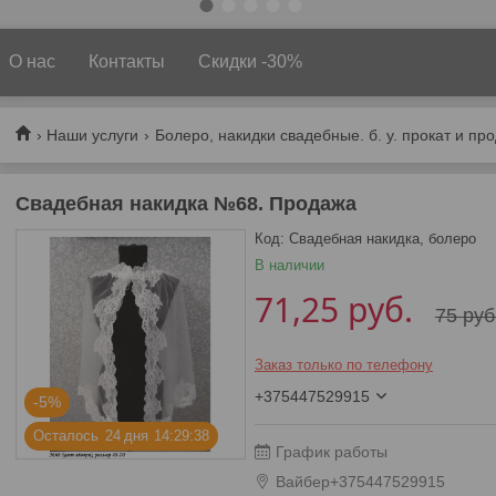
О нас
Контакты
Скидки -30%
Наши услуги
Болеро, накидки свадебные. б. у. прокат и пр
Свадебная накидка №68. Продажа
Код:
Свадебная накидка, болеро
В наличии
71,25
руб.
75
руб
Заказ только по телефону
+375447529915
-5%
Осталось
2
4
дня
1
4
2
9
3
7
График работы
Вайбер+375447529915