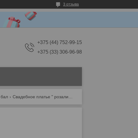
3 отзыва
+375 (44) 752-99-15
+375 (33) 306-96-98
 бал
Свадебное платье " розалия " 42-44-46 размер