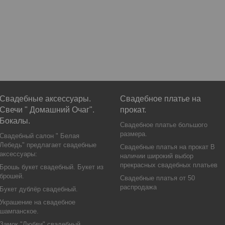
Свадебные аксессуары.
Свадебное платье на
Свечи " Домашний Очаг".
прокат.
Бокалы.
Свадебное платье большого
размера.
Свадебный салон " Белая
Лебедь" предлагает свадебные
Свадебные платья на прокат В
аксессуары:
наличии широкий выбор
прекрасных свадебных платьев
Брошь букет свадебный. Букет из
брошей.
Свадебные платья от 50
распродажа
Букет дублёр свадебный.
Украшение на свадебное
шампанское.
Замок "Любви" свадебный.