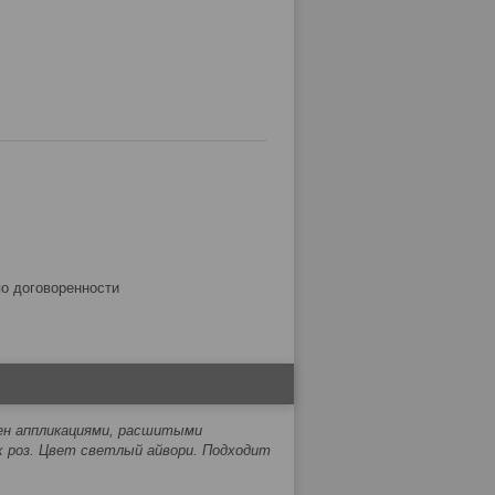
по договоренности
ен аппликациями, расшитыми
 роз. Цвет светлый айвори. Подходит
.