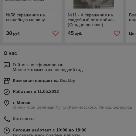
№58 Украшения на
№11 - А Украшения на
Бра
свадебную машину
свадебный автомобиль
под
(Сердце розовое)
30
45
Це
руб.
руб.
О нас
Рейтинг не сформирован
Менее 5 отзывов за последний год
Компания продает на
Deal.by
Работает с 11.05.2012
г. Минск
Минск м/он Зелёный Луг ул.Калиновского, Минск, Беларусь
Контакты
Сегодня работает с 10:00 до 18:00
Показать весь график работы