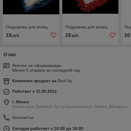
Подушечка для колец
Подушечка для колец.
Под
15
15
10
руб.
руб.
О нас
Рейтинг не сформирован
Менее 5 отзывов за последний год
Компания продает на
Deal.by
Работает с 11.05.2012
г. Минск
Минск м/он Зелёный Луг ул.Калиновского, Минск, Беларусь
Контакты
Сегодня работает с 10:00 до 18:00