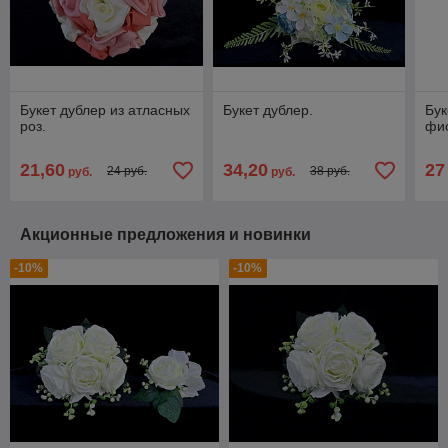
Букет дублер из атласных
Букет дублер.
Бук
роз.
фи
21,60
34,20
27
24 руб.
38 руб.
руб.
руб.
Акционные предложения и новинки
-10%
-10%