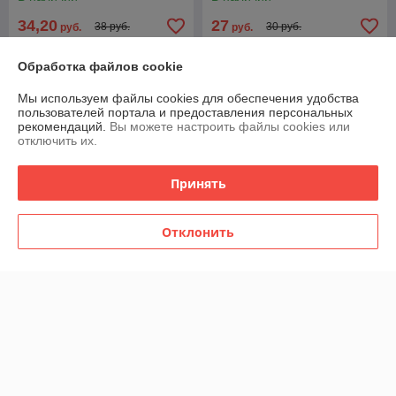
34,20
27
38 руб.
30 руб.
руб.
руб.
Обработка файлов cookie
-10%
-10%
Мы используем файлы cookies для обеспечения удобства
пользователей портала и предоставления персональных
рекомендаций.
Вы можете настроить файлы cookies или
отключить их.
Принять
Отклонить
Букет дублёр из атласных
Букет дублер из атласных
роз.
роз.
В наличии
В наличии
21,60
21,60
24 руб.
24 руб.
руб.
руб.
-10%
-10%