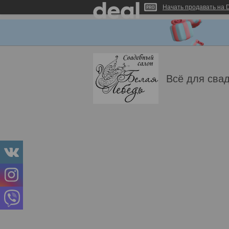
Начать продавать на D
Всё для свад