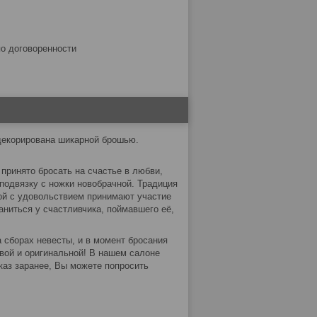
по договоренности
 декорирована шикарной брошью.
принято бросать на счастье в любви,
подвязку с ножки новобрачной. Традиция
рой с удовольствием принимают участие
аниться у счастливчика, поймавшего её,
 сборах невесты, и в момент бросания
вой и оригинальной! В нашем салоне
каз заранее, Вы можете попросить