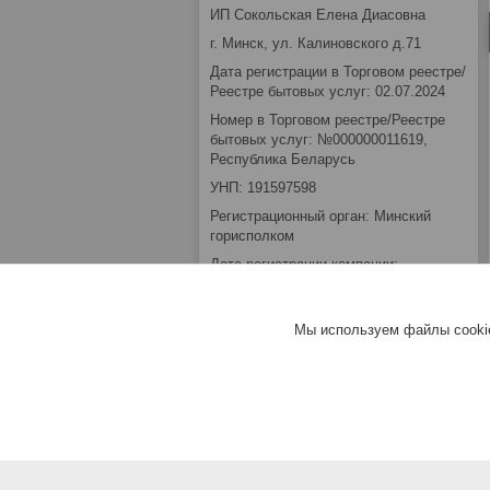
ИП Сокольская Елена Диасовна
г. Минск, ул. Калиновского д.71
Дата регистрации в Торговом реестре/
Реестре бытовых услуг: 02.07.2024
Номер в Торговом реестре/Реестре
бытовых услуг: №000000011619,
Республика Беларусь
УНП: 191597598
Регистрационный орган: Минский
горисполком
Дата регистрации компании:
09.02.2012
Ссылка на свидетельство/лицензию
Мы используем файлы cookie
Местонахождение книги замечаний и
предложений: Зелёный Луг ул.
Калиновского 71
Режим работы:
День
Время работы
Понедельник
Выходной
Вторник
10:00-18:00