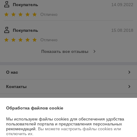
Покупатель
14.09.2022
Отлично
Покупатель
15.08.2018
Отлично
Показать все отзывы
О нас
Контакты
Доставка и оплата
Обработка файлов cookie
График работы
Мы используем файлы cookies для обеспечения удобства
пользователей портала и предоставления персональных
рекомендаций.
Вы можете настроить файлы cookies или
Полная версия сайта
отключить их.