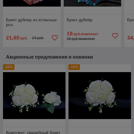
Букет дублер из атласных
Букет дублёр.
Бук
роз.
18
руб./комплект
21,60
34
24 руб.
руб.
20 руб./комплект
Акционные предложения и новинки
-10%
-10%
Комплект: свадебный букет