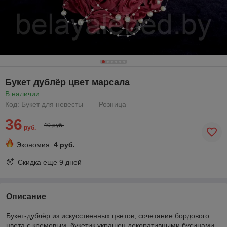
Букет дублёр цвет марсала
В наличии
Код: Букет для невесты
Розница
36
40 руб.
руб.
Экономия:
4 руб.
Скидка еще
9 дней
Описание
Букет-дублёр из искусственных цветов, сочетание бордового
цвета с кремовым, букетик украшен декоративными бусинами.