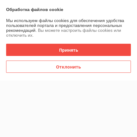
-10%
-10%
Обработка файлов cookie
Мы используем файлы cookies для обеспечения удобства
пользователей портала и предоставления персональных
рекомендаций.
Вы можете настроить файлы cookies или
отключить их.
Принять
Отклонить
Букет дублёр. Айвори -
Букет дублёр из атласных
фиолетовый
роз.
В наличии
В наличии
27
21,60
30 руб.
24 руб.
руб.
руб.
-10%
-10%