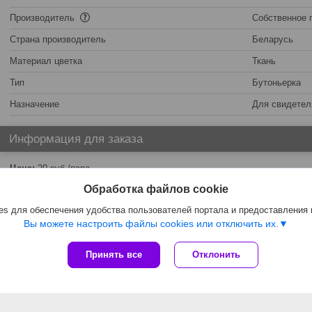
Производитель
Собственное 
Страна производитель
Беларусь
Материал цветка
Ткань
Тип
Бутоньерка
Назначение
Для свидетел
Информация для заказа
Цена:
20
руб.
/пара
Обработка файлов cookie
s для обеспечения удобства пользователей портала и предоставления
Вы можете настроить файлы cookies или отключить их.
Принять все
Отклонить