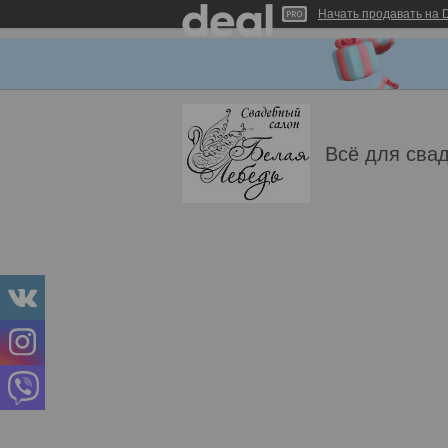
Начать продавать на D
Всё для свад