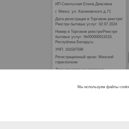
ИП Сокольская Елена Диасовна
г. Минск, ул. Калиновского д.71
Дата регистрации в Торговом реестре/
Реестре бытовых услуг: 02.07.2024
Номер в Торговом реестре/Реестре
бытовых услуг: №000000011619,
Республика Беларусь
УНП: 191597598
Регистрационный орган: Минский
горисполком
Дата регистрации компании:
09.02.2012
Ссылка на свидетельство/лицензию
Мы используем файлы cookie
Местонахождение книги замечаний и
предложений: Зелёный Луг ул.
Калиновского 71
Режим работы:
День
Время работы
Понедельник
Выходной
Вторник
10:00-18:00