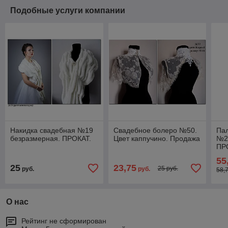
Подобные услуги компании
Накидка свадебная №19
Свадебное болеро №50.
Пал
безразмерная. ПРОКАТ.
Цвет каппучино. Продажа
№24
ПР
55
25
23,75
25 руб.
руб.
руб.
58,
О нас
Рейтинг не сформирован