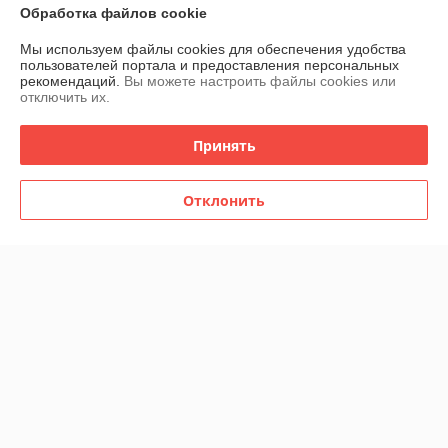
3 отзывов за всё время
Обработка файлов cookie
Мы используем файлы cookies для обеспечения удобства
Покупатель
14.09.2022
пользователей портала и предоставления персональных
рекомендаций.
Вы можете настроить файлы cookies или
Отлично
отключить их.
Покупатель
15.08.2018
Принять
Отлично
Отклонить
Показать все отзывы
О нас
Контакты
Доставка и оплата
График работы