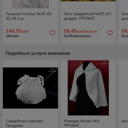
Пышное платье №18 40-
Зонт свадебный №10 (От
Зо
42-44 р-р
дождя). ПРОКАТ.
дож
140,25
26,45
26
руб.
руб./услуга
165 руб.
29,39 руб./услуга
29,
Подобные услуги компании
Свадебная сумочка
Накидка белая №1.
Акс
Продажа
ПРОКАТ.