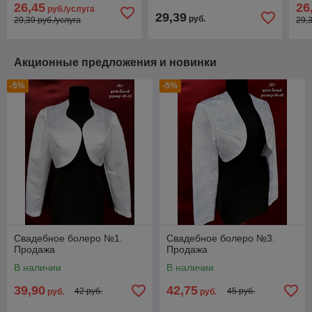
26,45
26
руб./услуга
29,39
руб.
29,39 руб./услуга
29,
Акционные предложения и новинки
-5%
-5%
Свадебное болеро №1.
Свадебное болеро №3.
Продажа
Продажа
В наличии
В наличии
39,90
42,75
42 руб.
45 руб.
руб.
руб.