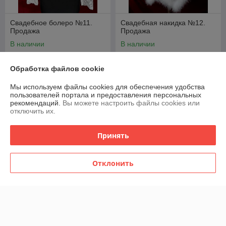
Свадебное болеро №11.
Свадебная накидка №12.
Продажа
Продажа
В наличии
В наличии
42,75
61,75
45 руб.
65 руб.
руб.
руб.
Обработка файлов cookie
Мы используем файлы cookies для обеспечения удобства
Показать ещё
пользователей портала и предоставления персональных
рекомендаций.
Вы можете настроить файлы cookies или
отключить их.
О нас
Принять
Рейтинг не сформирован
Менее 5 отзывов за последний год
Отклонить
Компания продает на
Deal.by
Работает с 11.05.2012
г. Минск
Минск м/он Зелёный Луг ул.Калиновского, Минск, Беларусь