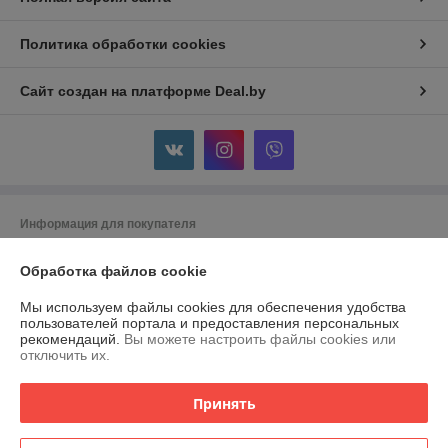
Политика обработки cookies
Сайт создан на платформе Deal.by
Информация для покупателя
Индивидуальный предприниматель:
ИП Сокольская Елена Диасовна
г. Минск, ул. Калиновского д.71
Обработка файлов cookie
Регистрационный номер ЕГР: 191597598
Мы используем файлы cookies для обеспечения удобства
пользователей портала и предоставления персональных
УНП: 191597598
рекомендаций.
Вы можете настроить файлы cookies или
отключить их.
Регистрационный орган: Минский горисполком
Дата регистрации компании: 09.02.2012
Принять
Ссылка на свидетельство/лицензию