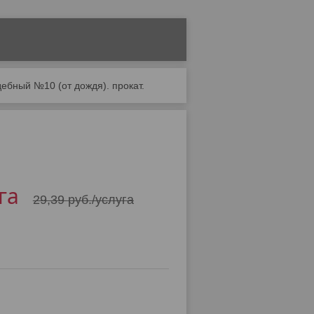
дебный №10 (от дождя). прокат.
га
29,39
руб.
/услуга