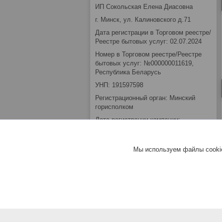
ИП Сокольская Елена Диасовна
г. Минск, ул. Калиновского д.71
Дата регистрации в Торговом реестре/
Реестре бытовых услуг: 02.07.2024
Номер в Торговом реестре/Реестре
бытовых услуг: №000000011619,
Республика Беларусь
УНП: 191597598
Регистрационный орган: Минский
горисполком
Дата регистрации компании:
09.02.2012
Ссылка на свидетельство/лицензию
Мы используем файлы cookie
Местонахождение книги замечаний и
предложений: Зелёный Луг ул.
Калиновского 71
Режим работы:
День
Время работы
Понедельник
Выходной
Вторник
10:00-18:00