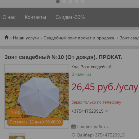
О нас
Контакты
Скидки -30%
Наши услуги
Свадебный зонт прокат и продажа.
Зонт сва
Зонт свадебный №10 (От дождя). ПРОКАТ.
Код:
Зонт свадебный
В наличии
26,45
руб.
/услу
Заказ только по телефону
+375447529915
-10%
Осталось
2
6
дней
0
0
4
8
0
2
График работы
Вайбер+375447529915