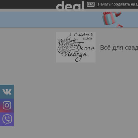
Начать продавать на D
Всё для свад