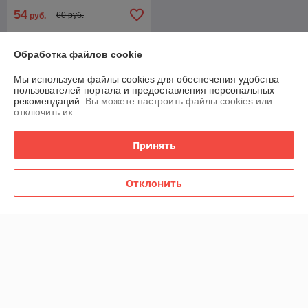
54
60 руб.
руб.
Обработка файлов cookie
О нас
Мы используем файлы cookies для обеспечения удобства
Рейтинг не сформирован
пользователей портала и предоставления персональных
Менее 5 отзывов за последний год
рекомендаций.
Вы можете настроить файлы cookies или
отключить их.
Компания продает на
Deal.by
Принять
Работает с 11.05.2012
г. Минск
Отклонить
Минск м/он Зелёный Луг ул.Калиновского, Минск, Беларусь
Контакты
Сегодня работает с 10:00 до 18:00
Показать весь график работы
Отзывы о магазине