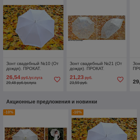
Зонт свадебный №10 (От
Зонт свадебный №21 (От
Зо
дождя). ПРОКАТ.
дождя). ПРОКАТ.
ПР
26,54
21,23
руб./услуга
руб.
29
29,48 руб./услуга
23,59 руб.
Акционные предложения и новинки
-10%
-10%