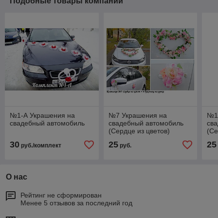
Подобные товары компании
№1-А Украшения на
№7 Украшения на
№1
свадебный автомобиль
свадебный автомобиль
св
(Сердце из цветов)
(Се
30
25
25
руб./комплект
руб.
О нас
Рейтинг не сформирован
Менее 5 отзывов за последний год