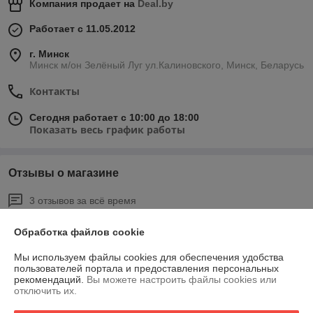
Компания продает на
Deal.by
Работает с 11.05.2012
г. Минск
Минск м/он Зелёный Луг ул.Калиновского, Минск, Беларусь
Контакты
Сегодня работает с 10:00 до 18:00
Показать весь график работы
Отзывы о магазине
3 отзывов за всё время
Покупатель
14.09.2022
Обработка файлов cookie
Отлично
Мы используем файлы cookies для обеспечения удобства
пользователей портала и предоставления персональных
рекомендаций.
Вы можете настроить файлы cookies или
Покупатель
15.08.2018
отключить их.
Отлично