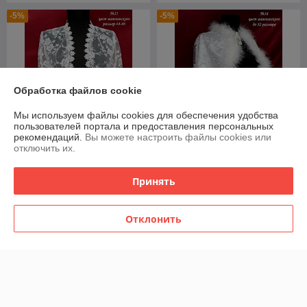
-5%
-5%
Обработка файлов cookie
Мы используем файлы cookies для обеспечения удобства
пользователей портала и предоставления персональных
рекомендаций.
Вы можете настроить файлы cookies или
отключить их.
Свадебное болеро №11.
Свадебная накидка №16.
Продажа
Продажа б.у.
Принять
В наличии
В наличии
42,75
42,75
Отклонить
45 руб.
45 руб.
руб.
руб.
Показать ещё
О нас