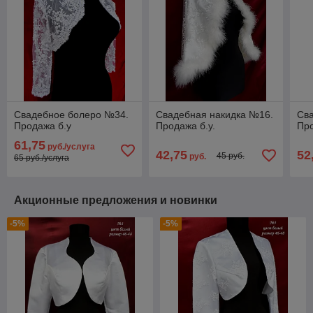
Свадебное болеро №34.
Свадебная накидка №16.
Св
Продажа б.у
Продажа б.у.
Пр
61,75
руб./услуга
42,75
52
45 руб.
руб.
65 руб./услуга
Акционные предложения и новинки
-5%
-5%