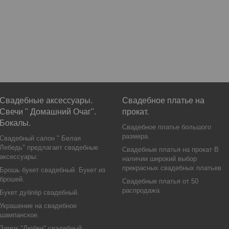
Свадебные аксессуары.
Свадебное платье на
Свечи " Домашний Очаг".
прокат.
Бокалы.
Свадебное платье большого
размера.
Свадебный салон " Белая
Лебедь" предлагает свадебные
Свадебные платья на прокат В
аксессуары:
наличии широкий выбор
прекрасных свадебных платьев
Брошь букет свадебный. Букет из
брошей.
Свадебные платья от 50
распродажа
Букет дублёр свадебный.
Украшение на свадебное
шампанское.
Замок "Любви" свадебный.