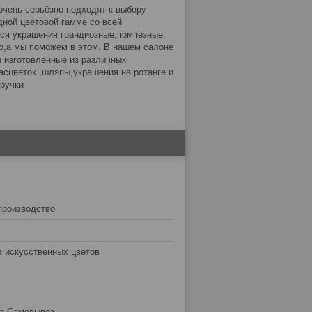
очень серьёзно подходят к выбору
дной цветовой гамме со всей
ся украшения грандиозные,помпезные.
о,а мы поможем в этом. В нашем салоне
ы изготовленные из различных
асцветок ,шляпы,украшения на ротанге и
а ручки
производство
з искусственных цветов
та Самовывоз