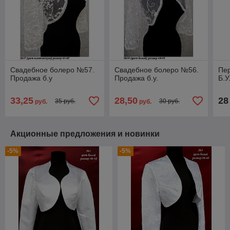
Свадебное болеро №57.
Свадебное болеро №56.
Пе
Продажа б.у
Продажа б.у.
Б.У
33,25
28,50
28
35 руб.
30 руб.
руб.
руб.
Акционные предложения и новинки
-5%
-5%