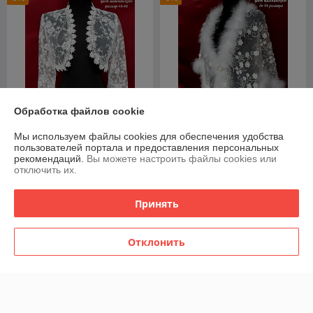
Обработка файлов cookie
Мы используем файлы cookies для обеспечения удобства
пользователей портала и предоставления персональных
Свадебное болеро №11.
Свадебная накидка №12.
рекомендаций.
Вы можете настроить файлы cookies или
Продажа
Продажа
отключить их.
В наличии
В наличии
42,75
61,75
Принять
45 руб.
65 руб.
руб.
руб.
Отклонить
Показать ещё
О нас