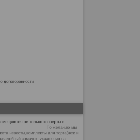
по договоренности
омещаются не только конверты с
 дарят на свадьбу.
По желанию мы
кета невесты,комплекты для торта(нож и
,свадебный замочек ,украшения на