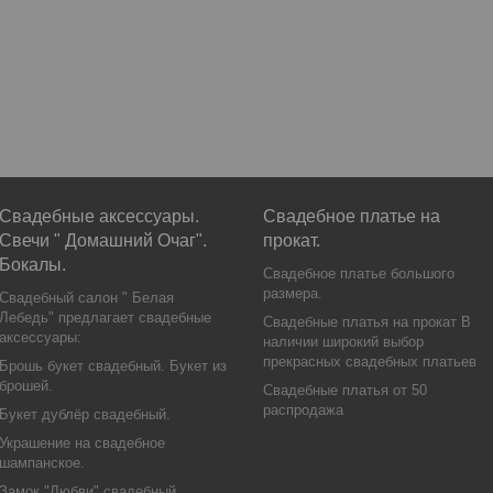
Свадебные аксессуары.
Свадебное платье на
Свечи " Домашний Очаг".
прокат.
Бокалы.
Свадебное платье большого
размера.
Свадебный салон " Белая
Лебедь" предлагает свадебные
Свадебные платья на прокат В
аксессуары:
наличии широкий выбор
прекрасных свадебных платьев
Брошь букет свадебный. Букет из
брошей.
Свадебные платья от 50
распродажа
Букет дублёр свадебный.
Украшение на свадебное
шампанское.
Замок "Любви" свадебный.