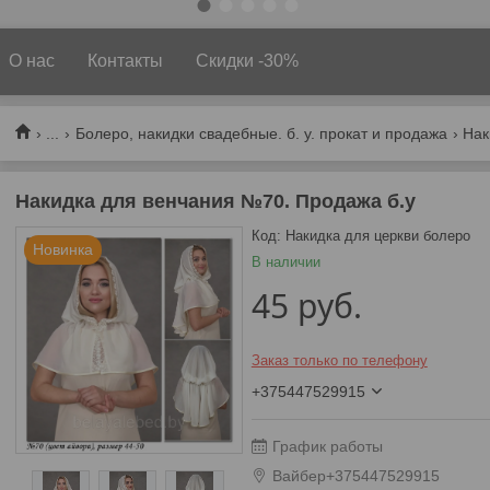
О нас
Контакты
Скидки -30%
...
Болеро, накидки свадебные. б. у. прокат и продажа
Накидка для венчания №70. Продажа б.у
Код:
Накидка для церкви болеро
Новинка
В наличии
45
руб.
Заказ только по телефону
+375447529915
График работы
Вайбер+375447529915