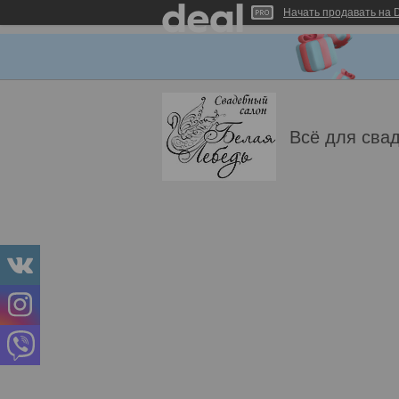
Начать продавать на D
Всё для свад