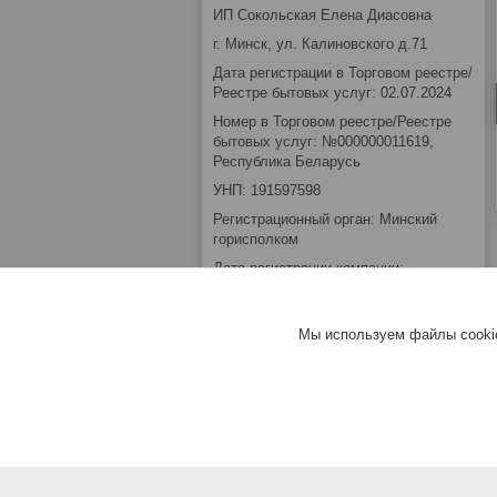
ИП Сокольская Елена Диасовна
г. Минск, ул. Калиновского д.71
Дата регистрации в Торговом реестре/
Реестре бытовых услуг: 02.07.2024
Номер в Торговом реестре/Реестре
бытовых услуг: №000000011619,
Республика Беларусь
УНП: 191597598
Регистрационный орган: Минский
горисполком
Дата регистрации компании:
09.02.2012
Ссылка на свидетельство/лицензию
Мы используем файлы cookie
Местонахождение книги замечаний и
предложений: Зелёный Луг ул.
Калиновского 71
Режим работы:
День
Время работы
Понедельник
Выходной
Вторник
10:00-18:00